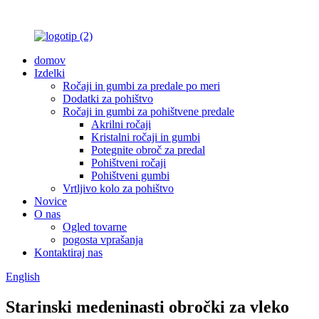
domov
Izdelki
Ročaji in gumbi za predale po meri
Dodatki za pohištvo
Ročaji in gumbi za pohištvene predale
Akrilni ročaji
Kristalni ročaji in gumbi
Potegnite obroč za predal
Pohištveni ročaji
Pohištveni gumbi
Vrtljivo kolo za pohištvo
Novice
O nas
Ogled tovarne
pogosta vprašanja
Kontaktiraj nas
English
Starinski medeninasti obročki za vleko