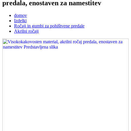
predala, enostaven za namestitev
domov
Izdelki
Ročaji in gumbi za pohištvene predale
Akrilni ročaji