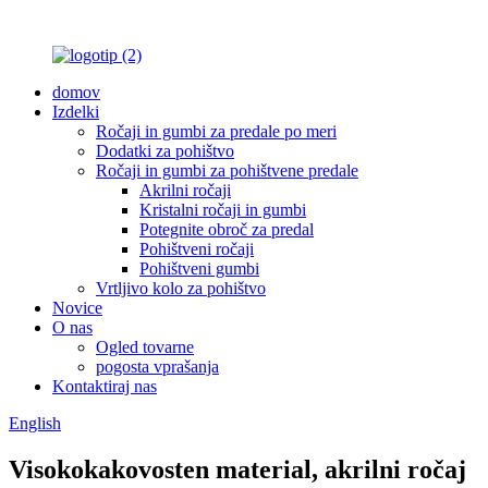
domov
Izdelki
Ročaji in gumbi za predale po meri
Dodatki za pohištvo
Ročaji in gumbi za pohištvene predale
Akrilni ročaji
Kristalni ročaji in gumbi
Potegnite obroč za predal
Pohištveni ročaji
Pohištveni gumbi
Vrtljivo kolo za pohištvo
Novice
O nas
Ogled tovarne
pogosta vprašanja
Kontaktiraj nas
English
Visokokakovosten material, akrilni ročaj